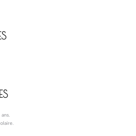
ES
ES
 ans.
olaire.